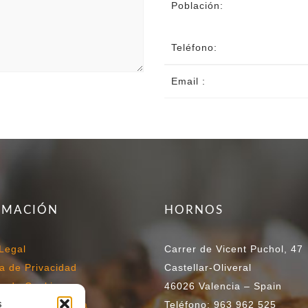
Población:
Teléfono:
Email :
RMACIÓN
HORNOS
Legal
Carrer de Vicent Puchol, 47
ca de Privacidad
Castellar-Oliveral
ca de Cookies
46026 Valencia – Spain
s
ciones de Compra
Teléfono: 963 962 525