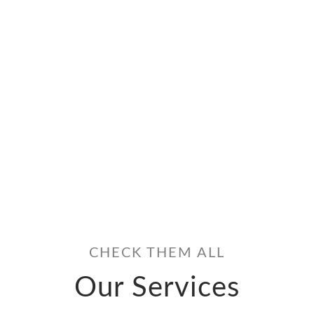
FROM 1200 $ / Ft
Graduation Sweets
MORE INFO
CHECK THEM ALL
Our Services