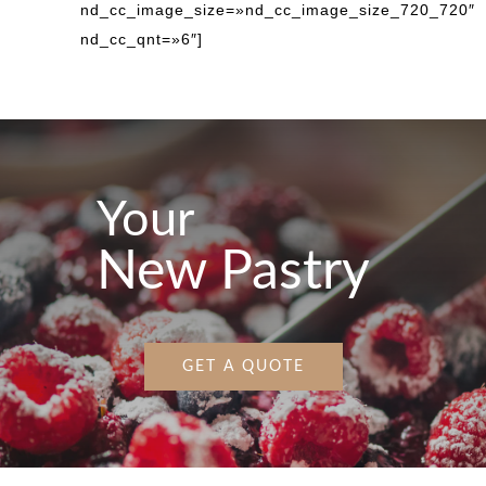
nd_cc_image_size=»nd_cc_image_size_720_720″
nd_cc_qnt=»6″]
Your
New Pastry
GET A QUOTE