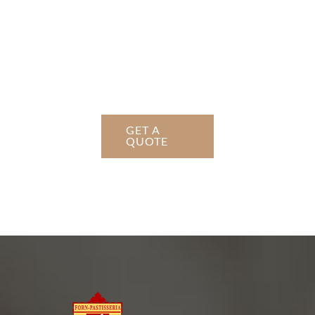
456 789
Lorem ipsum dolor
sit amet,
consectetur
adipiscing elit.
GET A
QUOTE