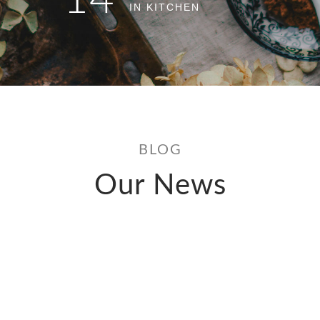
14
IN KITCHEN
BLOG
Our News
CONTACT
US NOW !
+ 12 123