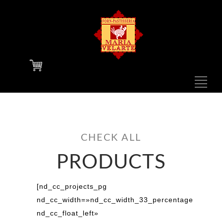
F
N
1
CHECK ALL
PRODUCTS
N
[nd_cc_projects_pg
nd_cc_width=»nd_cc_width_33_percentage
nd_cc_float_left»