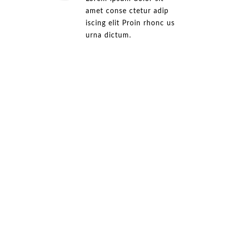
amet conse ctetur adip
iscing elit Proin rhonc us
urna dictum.
FOR 8/10 PEOPLE
Birthday Cake
MORE INFO