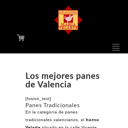
F
N
1
Los mejores panes
de Valencia
[fusion_text]
N
Panes Tradicionales
En la categoría de panes
tradicionales valencianos, el
horno
Velarte
situado en la calle Vicente