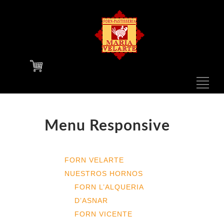
Menu Responsive
FORN VELARTE
NUESTROS HORNOS
FORN L’ALQUERIA
D’ASNAR
FORN VICENTE