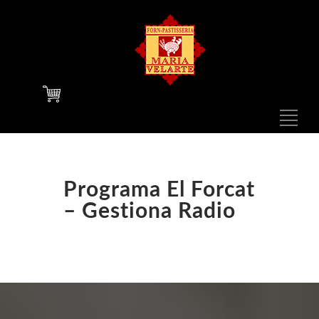
F
N
1
Programa El Forcat
– Gestiona Radio
N