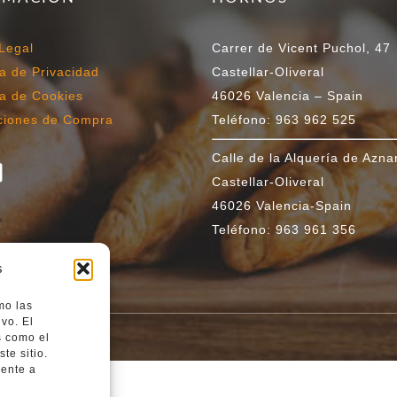
Legal
Carrer de Vicent Puchol, 47
ca de Privacidad
Castellar-Oliveral
ca de Cookies
46026 Valencia – Spain
ciones de Compra
Teléfono: 963 962 525
Calle de la Alquería de Aznar
Castellar-Oliveral
46026 Valencia-Spain
Teléfono: 963 961 356
s
mo las
vo. El
s como el
 2025
te sitio.
mente a