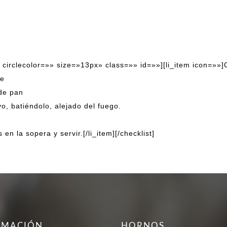
 VELARTE
NUESTROS HORNOS
130 ANIVE
NUESTROS PRODUCTOS
» circlecolor=»» size=»13px» class=»» id=»»][li_item icon=»»
te
 de pan
vo, batiéndolo, alejado del fuego.
 en la sopera y servir.[/li_item][/checklist]
RMACIÓN
HORNOS