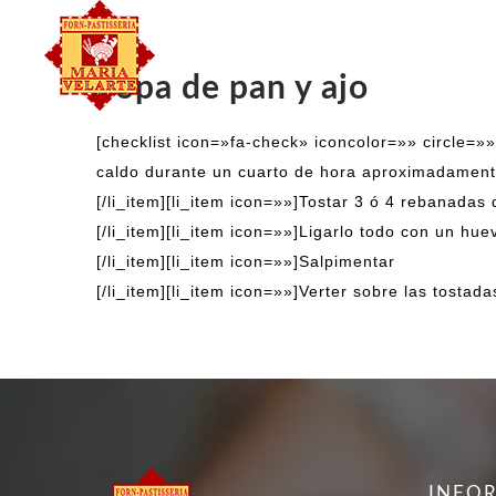
FORN
Sopa de pan y ajo
[checklist icon=»fa-check» iconcolor=»» circle=»
caldo durante un cuarto de hora aproximadamen
[/li_item][li_item icon=»»]Tostar 3 ó 4 rebanadas
[/li_item][li_item icon=»»]Ligarlo todo con un hue
[/li_item][li_item icon=»»]Salpimentar
[/li_item][li_item icon=»»]Verter sobre las tostadas
INFO