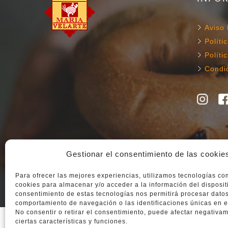
Aviso 
Políti
Políti
Condi
Gestionar el consentimiento de las cookie
Para ofrecer las mejores experiencias, utilizamos tecnologías co
cookies para almacenar y/o acceder a la información del dispositi
consentimiento de estas tecnologías nos permitirá procesar dato
All Rights Reserved © Copyright Forn Velarte
comportamiento de navegación o las identificaciones únicas en es
No consentir o retirar el consentimiento, puede afectar negativa
ciertas características y funciones.