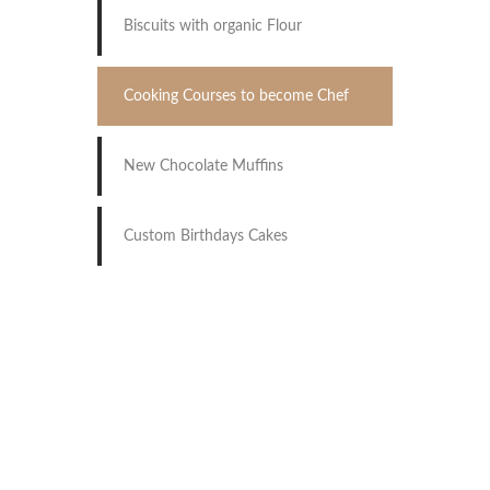
Biscuits with organic Flour
Cooking Courses to become Chef
New Chocolate Muffins
Custom Birthdays Cakes
BOOK YOUR
BIRTHDAY
Lorem ipsum dolor sit amet,
consectetur adipiscing elit.
Donec