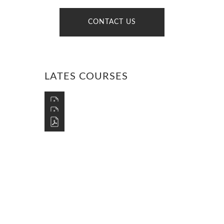
CONTACT US
LATES COURSES
GET IN TOUCH
Lorem ipsum dolor sit amet,
consectetur adipiscing elit.
Donec