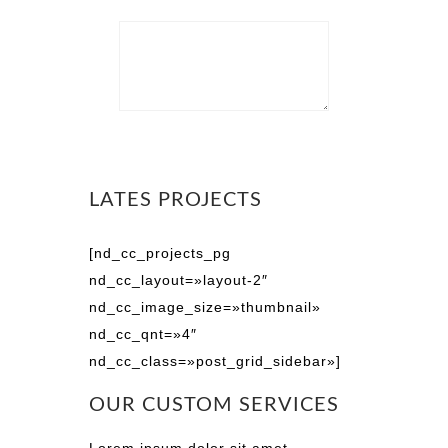
LATES PROJECTS
[nd_cc_projects_pg
nd_cc_layout=»layout-2″
nd_cc_image_size=»thumbnail»
nd_cc_qnt=»4″
nd_cc_class=»post_grid_sidebar»]
OUR CUSTOM SERVICES